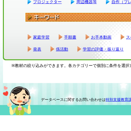
プロジェクター
周辺機器等
自作（プ
家庭学習
手順書
お手本動画
ス
発表
係活動
学習の評価・振り返り
※教材の絞り込みができます。各カテゴリーで個別に条件を選択
データベースに関するお問い合わせは
特別支援教育