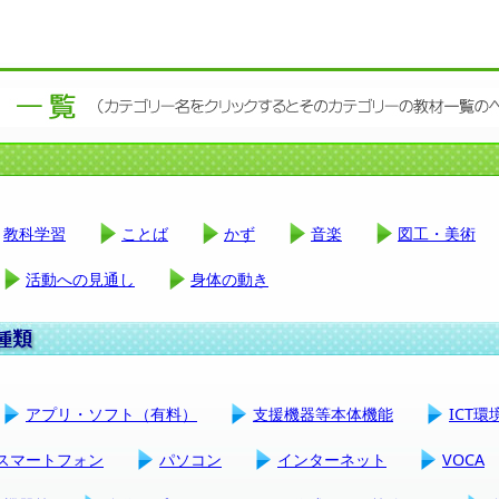
教科学習
ことば
かず
音楽
図工・美術
活動への見通し
身体の動き
アプリ・ソフト（有料）
支援機器等本体機能
ICT
スマートフォン
パソコン
インターネット
VOCA