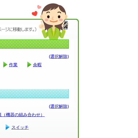
(選択解除)
作業
余暇
(選択解除)
環境（機器の組み合わせ）
スイッチ