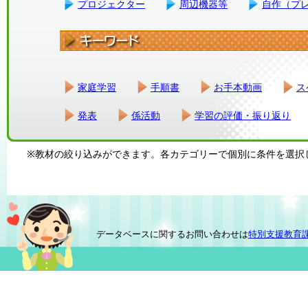
プロジェクター
周辺機器等
自作（プ
家庭学習
手順書
お手本動画
ス
発表
係活動
学習の評価・振り返り
※教材の絞り込みができます。各カテゴリーで個別に条件を選択
データベースに関するお問い合わせは
特別支援教育