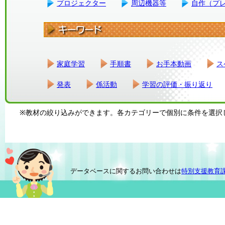
プロジェクター
周辺機器等
自作（プ
家庭学習
手順書
お手本動画
ス
発表
係活動
学習の評価・振り返り
※教材の絞り込みができます。各カテゴリーで個別に条件を選択
データベースに関するお問い合わせは
特別支援教育