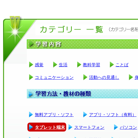
感覚
生活
教科学習
ことば
コミュニケーション
活動への見通し
無料アプリ・ソフト
アプリ・ソフト（有料）
タブレット端末
スマートフォン
パソコン