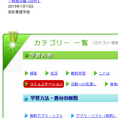
～模擬店編【自作】
2015年1月13日
高松養護学校
感覚
生活
教科学習
ことば
コミュニケーション
活動への見通し
身体
無料アプリ・ソフト
アプリ・ソフト（有料）