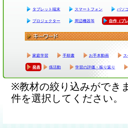
タブレット端末
スマートフォン
パソ
プロジェクター
周辺機器等
自作（プ
家庭学習
手順書
お手本動画
ス
発表
係活動
学習の評価・振り返り
※教材の絞り込みができ
件を選択してください。