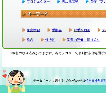
プロジェクター
周辺機器等
自作（プ
家庭学習
手順書
お手本動画
ス
発表
係活動
学習の評価・振り返り
※教材の絞り込みができます。各カテゴリーで個別に条件を選択
データベースに関するお問い合わせは
特別支援教育