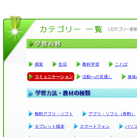
感覚
生活
教科学習
ことば
コミュニケーション
活動への見通し
身体
無料アプリ・ソフト
アプリ・ソフト（有料）
タブレット端末
スマートフォン
パソ