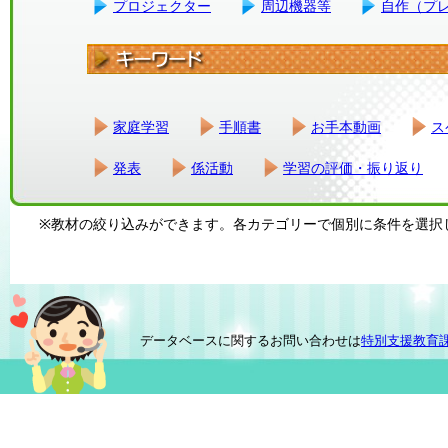
プロジェクター
周辺機器等
自作（プ
家庭学習
手順書
お手本動画
ス
発表
係活動
学習の評価・振り返り
※教材の絞り込みができます。各カテゴリーで個別に条件を選択
データベースに関するお問い合わせは
特別支援教育