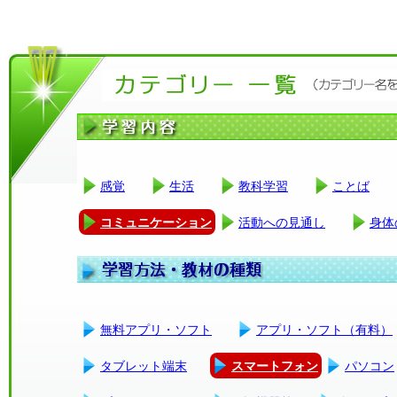
感覚
生活
教科学習
ことば
コミュニケーション
活動への見通し
身体
無料アプリ・ソフト
アプリ・ソフト（有料）
タブレット端末
スマートフォン
パソコン