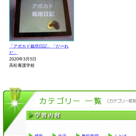
「アボカド栽培日記」「だーれ
だ」
2020年3月5日
高松養護学校
感覚
生活
教科学習
ことば