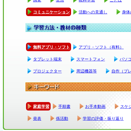
コミュニケーション
活動への見通し
身体
無料アプリ・ソフト
アプリ・ソフト（有料）
タブレット端末
スマートフォン
パソ
プロジェクター
周辺機器等
自作（プ
家庭学習
手順書
お手本動画
スケ
発表
係活動
学習の評価・振り返り