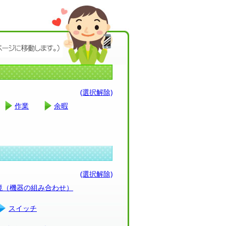
(選択解除)
作業
余暇
(選択解除)
環境（機器の組み合わせ）
スイッチ