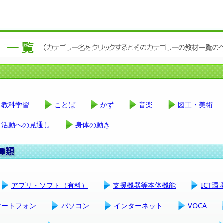
教科学習
ことば
かず
音楽
図工・美術
活動への見通し
身体の動き
アプリ・ソフト（有料）
支援機器等本体機能
ICT
マートフォン
パソコン
インターネット
VOCA