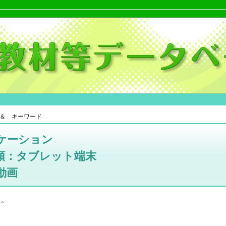
＆ キーワード
ケーション
類：タブレット端末
動画
た。
。