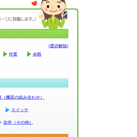
(選択解除)
作業
余暇
環境（機器の組み合わせ）
スイッチ
自作（その他）