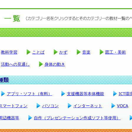
教科学習
ことば
かず
音楽
図工・美術
活動への見通し
身体の動き
アプリ・ソフト（有料）
支援機器等本体機能
ICT
スマートフォン
パソコン
インターネット
VOCA
周辺機器等
自作（プレゼンテーション作成ソフト等使用）