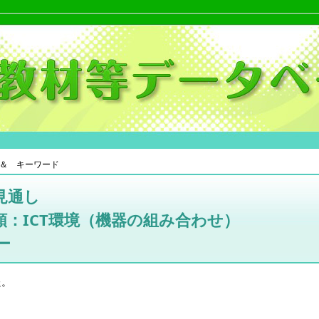
＆ キーワード
見通し
：ICT環境（機器の組み合わせ）
ー
た。
。