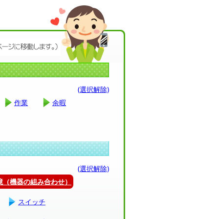
(選択解除)
作業
余暇
(選択解除)
環境（機器の組み合わせ）
スイッチ