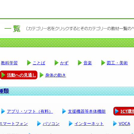
教科学習
ことば
かず
音楽
図工・美術
活動への見通し
身体の動き
アプリ・ソフト（有料）
支援機器等本体機能
ICT
スマートフォン
パソコン
インターネット
VOCA