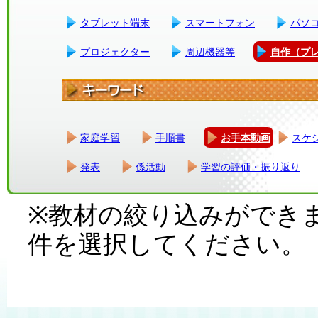
タブレット端末
スマートフォン
パソ
プロジェクター
周辺機器等
自作（プ
家庭学習
手順書
お手本動画
スケ
発表
係活動
学習の評価・振り返り
※教材の絞り込みができ
件を選択してください。