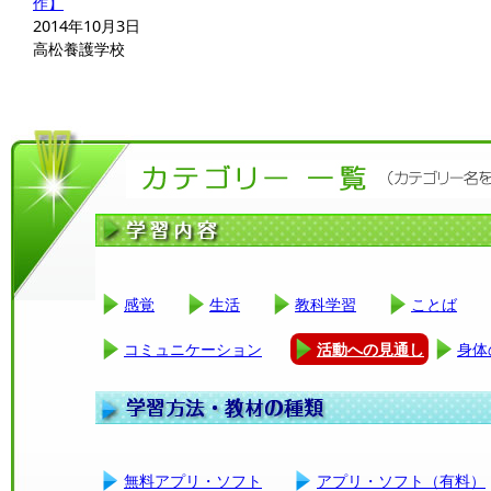
作】
2014年10月3日
高松養護学校
感覚
生活
教科学習
ことば
コミュニケーション
活動への見通し
身体
無料アプリ・ソフト
アプリ・ソフト（有料）