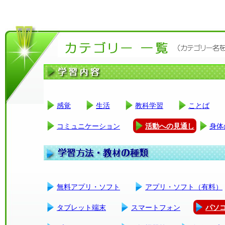
感覚
生活
教科学習
ことば
コミュニケーション
活動への見通し
身体
無料アプリ・ソフト
アプリ・ソフト（有料）
タブレット端末
スマートフォン
パソ