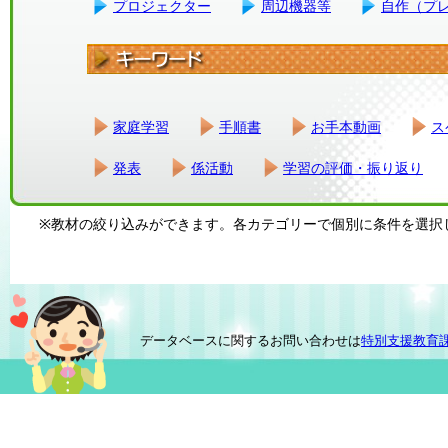
プロジェクター
周辺機器等
自作（プ
家庭学習
手順書
お手本動画
ス
発表
係活動
学習の評価・振り返り
※教材の絞り込みができます。各カテゴリーで個別に条件を選択
データベースに関するお問い合わせは
特別支援教育