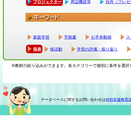
プロジェクター
周辺機器等
自作（プレゼ
家庭学習
手順書
お手本動画
ス
発表
係活動
学習の評価・振り返り
※教材の絞り込みができます。各カテゴリーで個別に条件を選択
データベースに関するお問い合わせは
特別支援教育