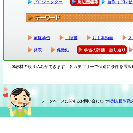
プロジェクター
周辺機器等
自作（プレゼ
家庭学習
手順書
お手本動画
ス
発表
係活動
学習の評価・振り返り
※教材の絞り込みができます。各カテゴリーで個別に条件を選択
データベースに関するお問い合わせは
特別支援教育