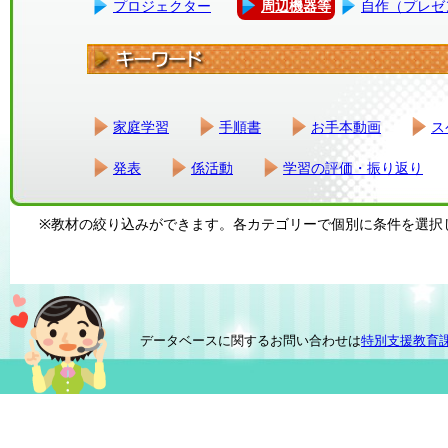
プロジェクター
周辺機器等
自作（プレゼ
家庭学習
手順書
お手本動画
ス
発表
係活動
学習の評価・振り返り
※教材の絞り込みができます。各カテゴリーで個別に条件を選択
データベースに関するお問い合わせは
特別支援教育