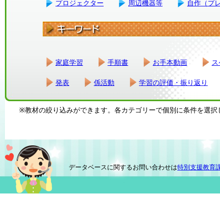
プロジェクター
周辺機器等
自作（プ
家庭学習
手順書
お手本動画
ス
発表
係活動
学習の評価・振り返り
※教材の絞り込みができます。各カテゴリーで個別に条件を選択
データベースに関するお問い合わせは
特別支援教育