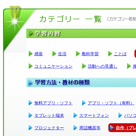
感覚
生活
教科学習
ことば
コミュニケーション
活動への見通し
無料アプリ・ソフト
アプリ・ソフト（有料）
タブレット端末
スマートフォン
パソ
プロジェクター
周辺機器等
自作（プ