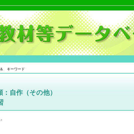
＆ キーワード
類：自作（その他）
習
た。
。