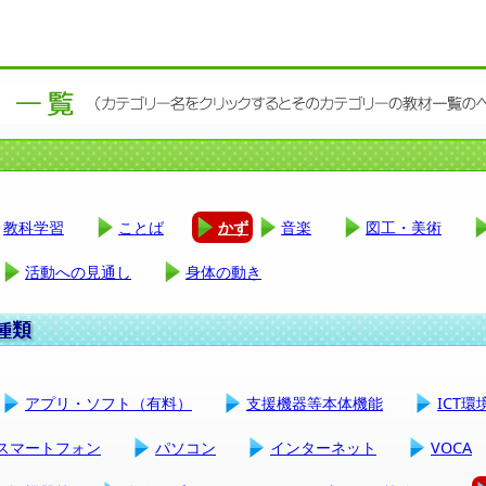
教科学習
ことば
かず
音楽
図工・美術
活動への見通し
身体の動き
アプリ・ソフト（有料）
支援機器等本体機能
ICT
スマートフォン
パソコン
インターネット
VOCA