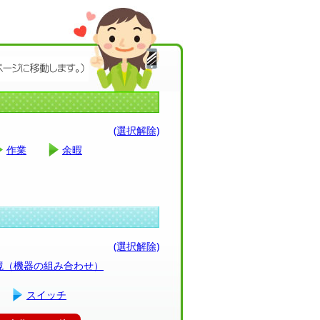
(選択解除)
作業
余暇
(選択解除)
環境（機器の組み合わせ）
スイッチ