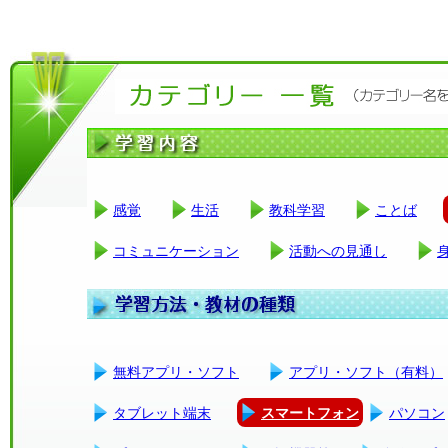
感覚
生活
教科学習
ことば
コミュニケーション
活動への見通し
無料アプリ・ソフト
アプリ・ソフト（有料）
タブレット端末
スマートフォン
パソコン