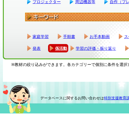
プロジェクター
周辺機器等
自作（プ
家庭学習
手順書
お手本動画
ス
発表
係活動
学習の評価・振り返り
※教材の絞り込みができます。各カテゴリーで個別に条件を選択
データベースに関するお問い合わせは
特別支援教育