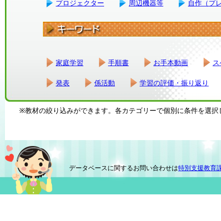
プロジェクター
周辺機器等
自作（プ
家庭学習
手順書
お手本動画
ス
発表
係活動
学習の評価・振り返り
※教材の絞り込みができます。各カテゴリーで個別に条件を選択
データベースに関するお問い合わせは
特別支援教育