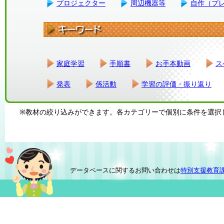
プロジェクター
周辺機器等
自作（プ
家庭学習
手順書
お手本動画
ス
発表
係活動
学習の評価・振り返り
※教材の絞り込みができます。各カテゴリーで個別に条件を選択
データベースに関するお問い合わせは
特別支援教育