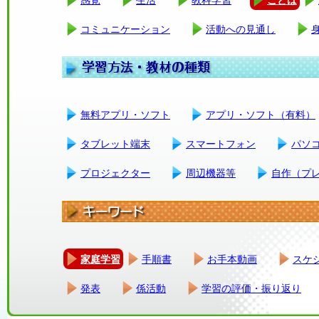
コミュニケーション
活動への見通し
無料アプリ・ソフト
アプリ・ソフト（有料）
タブレット端末
スマートフォン
パソ
プロジェクター
周辺機器等
自作（プ
家庭学習
手順書
お手本動画
スケ
発表
係活動
学習の評価・振り返り