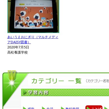
あいうえおにぎり（マルチメディ
アDAISY図書）
2020年7月5日
高松養護学校
感覚
生活
教科学習
ことば