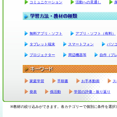
コミュニケーション
活動への見通し
無料アプリ・ソフト
アプリ・ソフト（有料）
タブレット端末
スマートフォン
パソ
プロジェクター
周辺機器等
自作（プ
家庭学習
手順書
お手本動画
ス
発表
係活動
学習の評価・振り返り
※教材の絞り込みができます。各カテゴリーで個別に条件を選択