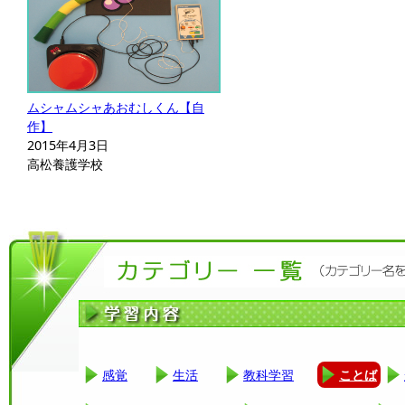
ムシャムシャあおむしくん【自
作】
2015年4月3日
高松養護学校
感覚
生活
教科学習
ことば