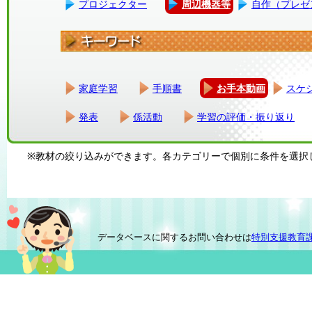
プロジェクター
周辺機器等
自作（プレゼ
家庭学習
手順書
お手本動画
スケ
発表
係活動
学習の評価・振り返り
※教材の絞り込みができます。各カテゴリーで個別に条件を選択
データベースに関するお問い合わせは
特別支援教育