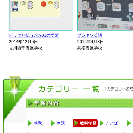
ピッタリ払うおかねの学習
プレキソ英語
2014年12月5日
2015年4月3日
香川西部養護学校
高松養護学校
感覚
生活
教科学習
ことば