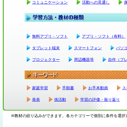
コミュニケーション
活動への見通し
無料アプリ・ソフト
アプリ・ソフト（有料）
タブレット端末
スマートフォン
パソ
プロジェクター
周辺機器等
自作（プ
家庭学習
手順書
お手本動画
ス
発表
係活動
学習の評価・振り返り
※教材の絞り込みができます。各カテゴリーで個別に条件を選択