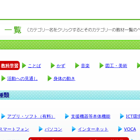
教科学習
ことば
かず
音楽
図工・美術
活動への見通し
身体の動き
アプリ・ソフト（有料）
支援機器等本体機能
ICT
スマートフォン
パソコン
インターネット
VOCA