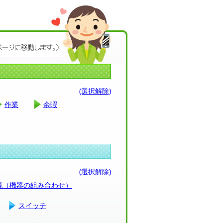
(選択解除)
作業
余暇
(選択解除)
環境（機器の組み合わせ）
スイッチ