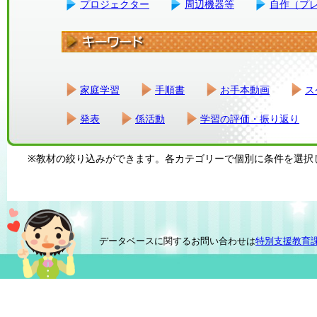
プロジェクター
周辺機器等
自作（プ
家庭学習
手順書
お手本動画
ス
発表
係活動
学習の評価・振り返り
※教材の絞り込みができます。各カテゴリーで個別に条件を選択
データベースに関するお問い合わせは
特別支援教育