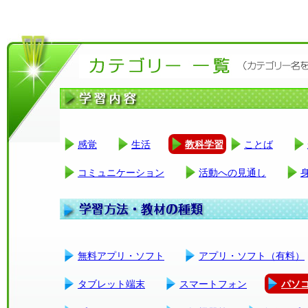
感覚
生活
教科学習
ことば
コミュニケーション
活動への見通し
無料アプリ・ソフト
アプリ・ソフト（有料）
タブレット端末
スマートフォン
パソ