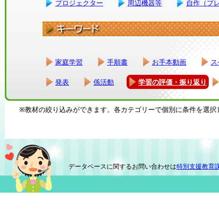
プロジェクター
周辺機器等
自作（プ
家庭学習
手順書
お手本動画
ス
発表
係活動
学習の評価・振り返り
※教材の絞り込みができます。各カテゴリーで個別に条件を選択
データベースに関するお問い合わせは
特別支援教育