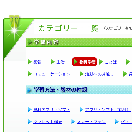
感覚
生活
教科学習
ことば
コミュニケーション
活動への見通し
無料アプリ・ソフト
アプリ・ソフト（有料）
タブレット端末
スマートフォン
パソ