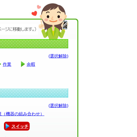
(選択解除)
作業
余暇
(選択解除)
環境（機器の組み合わせ）
スイッチ