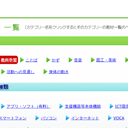
教科学習
ことば
かず
音楽
図工・美術
活動への見通し
身体の動き
アプリ・ソフト（有料）
支援機器等本体機能
ICT
スマートフォン
パソコン
インターネット
VOCA