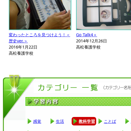
変わったところを見つけよう！＜
Go Talk4＋
歴史ver.＞
2014年12月26日
2016年1月22日
高松養護学校
高松養護学校
感覚
生活
教科学習
ことば