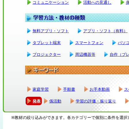
コミュニケーション
活動への見通し
無料アプリ・ソフト
アプリ・ソフト（有料）
タブレット端末
スマートフォン
パソ
プロジェクター
周辺機器等
自作（プ
家庭学習
手順書
お手本動画
ス
発表
係活動
学習の評価・振り返り
※教材の絞り込みができます。各カテゴリーで個別に条件を選択