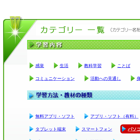
感覚
生活
教科学習
ことば
コミュニケーション
活動への見通し
無料アプリ・ソフト
アプリ・ソフト（有料）
タブレット端末
スマートフォン
パソ