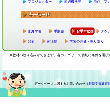
プロジェクター
周辺機器等
自作（プ
家庭学習
手順書
お手本動画
スケ
発表
係活動
学習の評価・振り返り
※教材の絞り込みができます。各カテゴリーで個別に条件を選択
データベースに関するお問い合わせは
特別支援教育