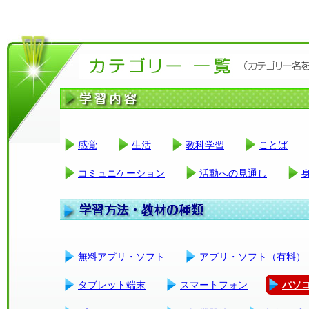
感覚
生活
教科学習
ことば
コミュニケーション
活動への見通し
無料アプリ・ソフト
アプリ・ソフト（有料）
タブレット端末
スマートフォン
パソ