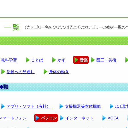
教科学習
ことば
かず
音楽
図工・美術
活動への見通し
身体の動き
アプリ・ソフト（有料）
支援機器等本体機能
ICT
スマートフォン
パソコン
インターネット
VOCA