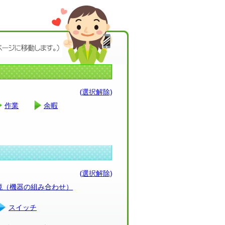
(選択解除)
作業
余暇
(選択解除)
環境（機器の組み合わせ）
スイッチ