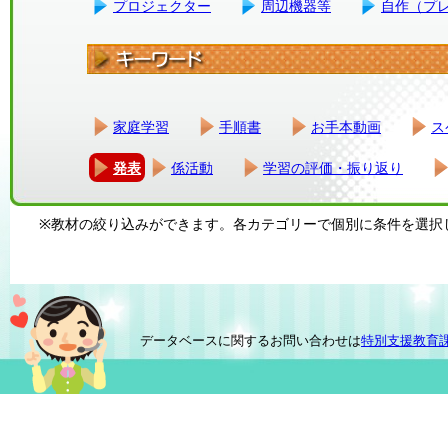
プロジェクター
周辺機器等
自作（プ
家庭学習
手順書
お手本動画
ス
発表
係活動
学習の評価・振り返り
※教材の絞り込みができます。各カテゴリーで個別に条件を選択
データベースに関するお問い合わせは
特別支援教育