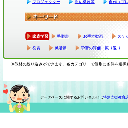
プロジェクター
周辺機器等
自作（プ
家庭学習
手順書
お手本動画
スケ
発表
係活動
学習の評価・振り返り
※教材の絞り込みができます。各カテゴリーで個別に条件を選択
データベースに関するお問い合わせは
特別支援教育