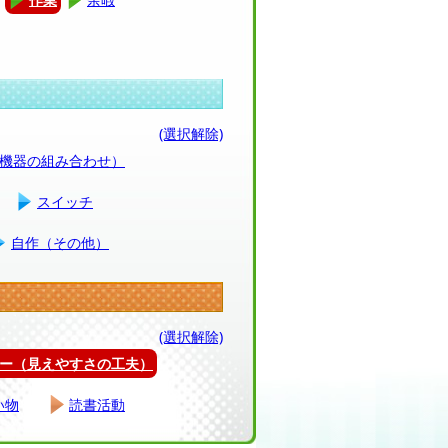
(選択解除)
（機器の組み合わせ）
スイッチ
自作（その他）
(選択解除)
ー（見えやすさの工夫）
い物
読書活動