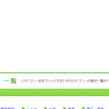
教科学習
ことば
かず
音楽
図工・美術