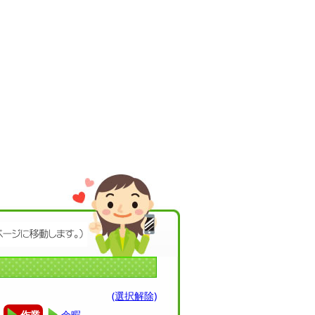
(選択解除)
作業
余暇