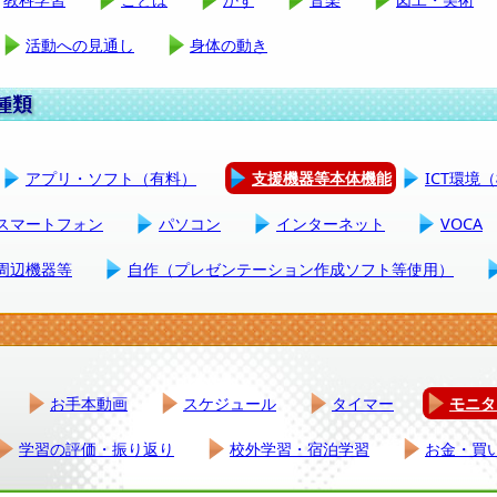
活動への見通し
身体の動き
アプリ・ソフト（有料）
支援機器等本体機能
ICT環境
スマートフォン
パソコン
インターネット
VOCA
周辺機器等
自作（プレゼンテーション作成ソフト等使用）
お手本動画
スケジュール
タイマー
モニタ
学習の評価・振り返り
校外学習・宿泊学習
お金・買