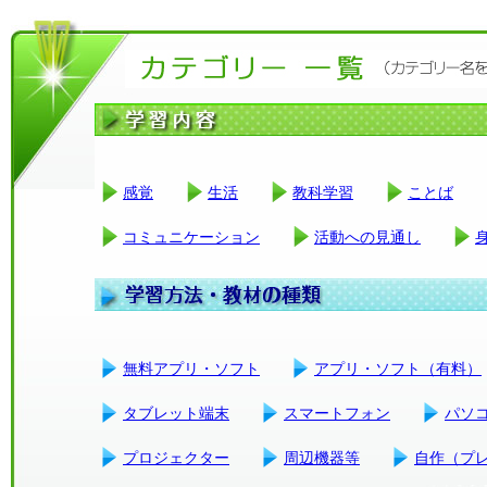
感覚
生活
教科学習
ことば
コミュニケーション
活動への見通し
無料アプリ・ソフト
アプリ・ソフト（有料）
タブレット端末
スマートフォン
パソ
プロジェクター
周辺機器等
自作（プ