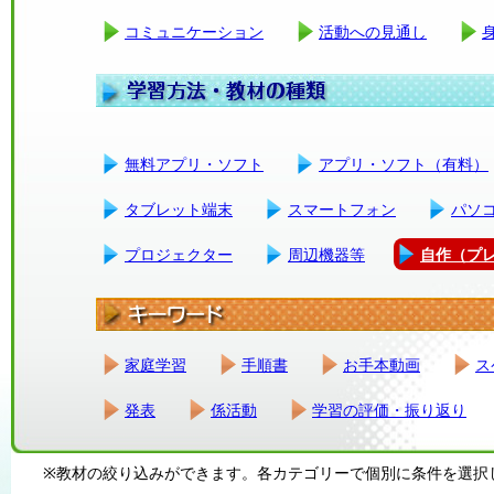
コミュニケーション
活動への見通し
無料アプリ・ソフト
アプリ・ソフト（有料）
タブレット端末
スマートフォン
パソ
プロジェクター
周辺機器等
自作（プ
家庭学習
手順書
お手本動画
ス
発表
係活動
学習の評価・振り返り
※教材の絞り込みができます。各カテゴリーで個別に条件を選択