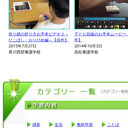
折り紙の折り方お手本ビデオ２～
子ども目線のお手本ムービー
ひこぼし・おりひめ編～【自作】
作】
2015年7月27日
2014年10月3日
香川西部養護学校
高松養護学校
感覚
生活
教科学習
ことば