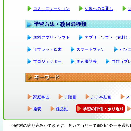
コミュニケーション
活動への見通し
無料アプリ・ソフト
アプリ・ソフト（有料）
タブレット端末
スマートフォン
パソ
プロジェクター
周辺機器等
自作（プ
家庭学習
手順書
お手本動画
ス
発表
係活動
学習の評価・振り返り
※教材の絞り込みができます。各カテゴリーで個別に条件を選択