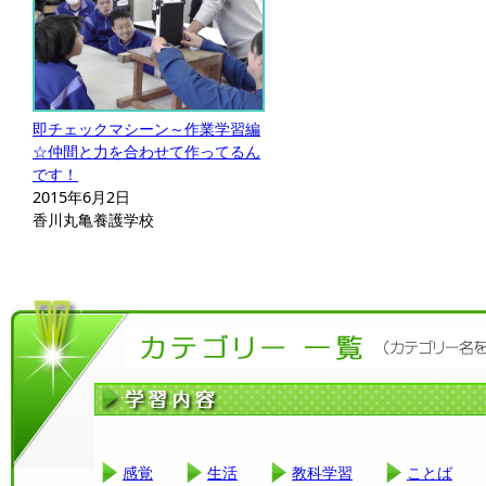
即チェックマシーン～作業学習編
☆仲間と力を合わせて作ってるん
です！
2015年6月2日
香川丸亀養護学校
感覚
生活
教科学習
ことば