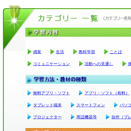
感覚
生活
教科学習
ことば
コミュニケーション
活動への見通し
無料アプリ・ソフト
アプリ・ソフト（有料）
タブレット端末
スマートフォン
パソ
プロジェクター
周辺機器等
自作（プ