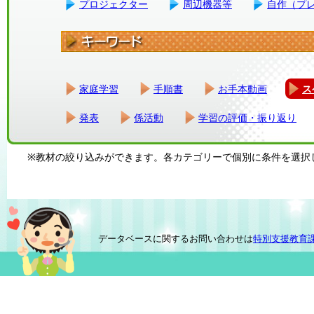
プロジェクター
周辺機器等
自作（プ
家庭学習
手順書
お手本動画
ス
発表
係活動
学習の評価・振り返り
※教材の絞り込みができます。各カテゴリーで個別に条件を選択
データベースに関するお問い合わせは
特別支援教育