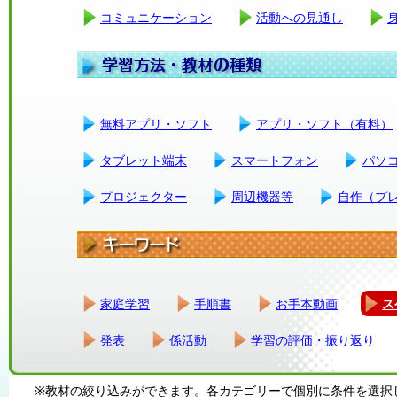
コミュニケーション
活動への見通し
無料アプリ・ソフト
アプリ・ソフト（有料）
タブレット端末
スマートフォン
パソ
プロジェクター
周辺機器等
自作（プ
家庭学習
手順書
お手本動画
ス
発表
係活動
学習の評価・振り返り
※教材の絞り込みができます。各カテゴリーで個別に条件を選択