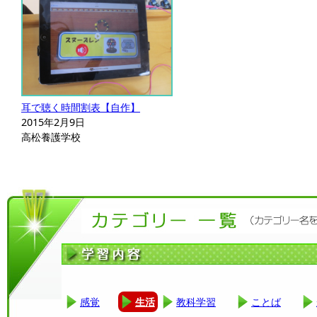
耳で聴く時間割表【自作】
2015年2月9日
高松養護学校
感覚
生活
教科学習
ことば