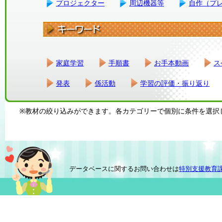
プロジェクター
周辺機器等
自作（プ
家庭学習
手順書
お手本動画
ス
発表
係活動
学習の評価・振り返り
※教材の絞り込みができます。各カテゴリーで個別に条件を選択
データベースに関するお問い合わせは
特別支援教育