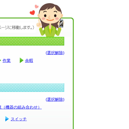
(選択解除)
作業
余暇
(選択解除)
環境（機器の組み合わせ）
スイッチ