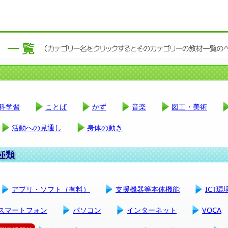
科学習
ことば
かず
音楽
図工・美術
活動への見通し
身体の動き
アプリ・ソフト（有料）
支援機器等本体機能
ICT
スマートフォン
パソコン
インターネット
VOCA