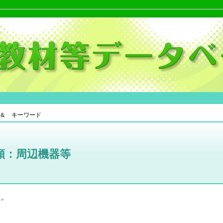
＆ キーワード
類：周辺機器等
た。
。