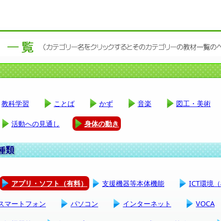
教科学習
ことば
かず
音楽
図工・美術
活動への見通し
身体の動き
アプリ・ソフト（有料）
支援機器等本体機能
ICT環境
スマートフォン
パソコン
インターネット
VOCA