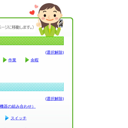
(選択解除)
作業
余暇
(選択解除)
（機器の組み合わせ）
スイッチ