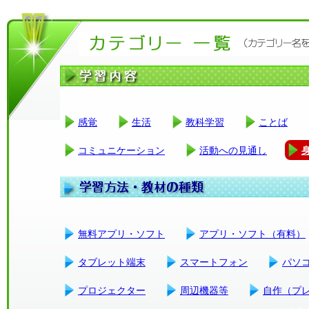
感覚
生活
教科学習
ことば
コミュニケーション
活動への見通し
無料アプリ・ソフト
アプリ・ソフト（有料）
タブレット端末
スマートフォン
パソ
プロジェクター
周辺機器等
自作（プ