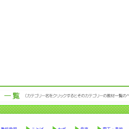
教科学習
ことば
かず
音楽
図工・美術