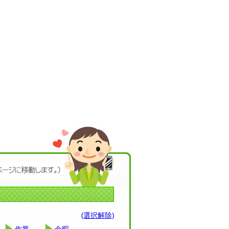
(選択解除)
作業
余暇