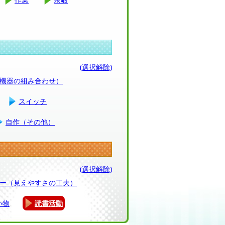
(選択解除)
（機器の組み合わせ）
スイッチ
自作（その他）
(選択解除)
ー（見えやすさの工夫）
い物
読書活動