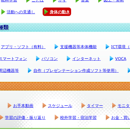
活動への見通し
身体の動き
アプリ・ソフト（有料）
支援機器等本体機能
ICT環境
スマートフォン
パソコン
インターネット
VOCA
周辺機器等
自作（プレゼンテーション作成ソフト等使用）
お手本動画
スケジュール
タイマー
モニタ
学習の評価・振り返り
校外学習・宿泊学習
お金・買