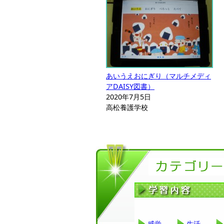
あいうえおにぎり（マルチメディ
アDAISY図書）
2020年7月5日
高松養護学校
感覚
生活