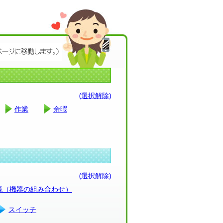
(選択解除)
作業
余暇
(選択解除)
環境（機器の組み合わせ）
スイッチ