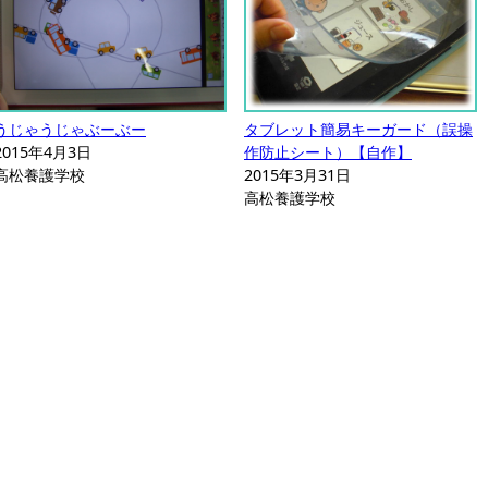
うじゃうじゃぶーぶー
タブレット簡易キーガード（誤操
2015年4月3日
作防止シート）【自作】
高松養護学校
2015年3月31日
高松養護学校