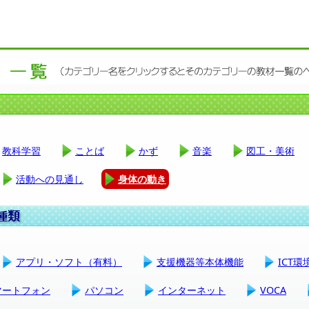
教科学習
ことば
かず
音楽
図工・美術
活動への見通し
身体の動き
アプリ・ソフト（有料）
支援機器等本体機能
ICT
マートフォン
パソコン
インターネット
VOCA