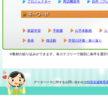
プロジェクター
周辺機器等
自作（プ
家庭学習
手順書
お手本動画
ス
発表
係活動
学習の評価・振り返り
※教材の絞り込みができます。各カテゴリーで個別に条件を選択
データベースに関するお問い合わせは
特別支援教育